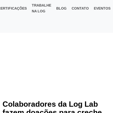
TRABALHE
CERTIFICAÇÕES
BLOG
CONTATO
EVENTOS
NA LOG
Colaboradores da Log Lab
fazem doações para creche