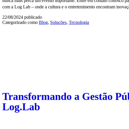
nunca mais perca um evento importante. Entre em contato conosco par
com a Log Lab – onde a cultura e o entretenimento encontram inovaçã
22/08/2024
publicado
Categorizado como
Blog
,
Soluções
,
Tecnologia
Transformando a Gestão Púb
Log.Lab