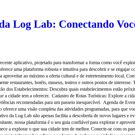
 da Log Lab: Conectando Você
ente aplicativo, projetado para transformar a forma como você explora
o oferece uma plataforma robusta e intuitiva para descobrir e se engaj
ja aproveitar ao máximo a oferta cultural e de entretenimento local. Co
ente restaurantes, hotéis, museus, teatros e outros pontos de interesse
zação dos Estabelecimentos: Descubra quais estabelecimentos estão próxi
e a cidade tem a oferecer. Cadastro de Rotas Turísticas: Explore a cida
xperiências recomendadas para um passeio inesquecível. Agenda de Even
tivo oferece uma visão completa das atividades programadas, para que v
vo da Log Lab não apenas facilita a descoberta de novos lugares e 
visitante, nossa plataforma é o seu guia confiável para explorar e apro
e a explorar o que sua cidade tem de melhor. Conecte-se com os parcei