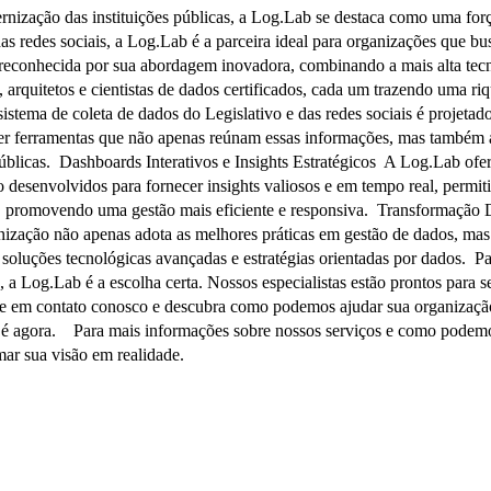
dernização das instituições públicas, a Log.Lab se destaca como uma fo
 das redes sociais, a Log.Lab é a parceira ideal para organizações que
reconhecida por sua abordagem inovadora, combinando a mais alta tec
, arquitetos e cientistas de dados certificados, cada um trazendo uma r
stema de coleta de dados do Legislativo e das redes sociais é projetado
ter ferramentas que não apenas reúnam essas informações, mas também 
s públicas. Dashboards Interativos e Insights Estratégicos A Log.Lab ofe
o desenvolvidos para fornecer insights valiosos e em tempo real, permi
, promovendo uma gestão mais eficiente e responsiva. Transformação 
nização não apenas adota as melhores práticas em gestão de dados, ma
 soluções tecnológicas avançadas e estratégias orientadas por dados. 
 a Log.Lab é a escolha certa. Nossos especialistas estão prontos para s
e em contato conosco e descubra como podemos ajudar sua organização
a é agora. Para mais informações sobre nossos serviços e como podemos
mar sua visão em realidade.