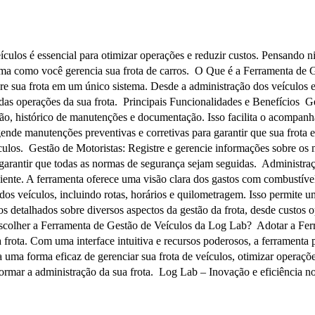
culos é essencial para otimizar operações e reduzir custos. Pensando 
rma como você gerencia sua frota de carros. O Que é a Ferramenta de
bre sua frota em um único sistema. Desde a administração dos veículos e
do das operações da sua frota. Principais Funcionalidades e Benefício
ição, histórico de manutenções e documentação. Isso facilita o acompa
 manutenções preventivas e corretivas para garantir que sua frota es
culos. Gestão de Motoristas: Registre e gerencie informações sobre os mo
garantir que todas as normas de segurança sejam seguidas. Administra
ciente. A ferramenta oferece uma visão clara dos gastos com combustív
os veículos, incluindo rotas, horários e quilometragem. Isso permite uma
rios detalhados sobre diversos aspectos da gestão da frota, desde custos
Escolher a Ferramenta de Gestão de Veículos da Log Lab? Adotar a Fer
ua frota. Com uma interface intuitiva e recursos poderosos, a ferramenta
uma forma eficaz de gerenciar sua frota de veículos, otimizar operaçõe
rmar a administração da sua frota. Log Lab – Inovação e eficiência n