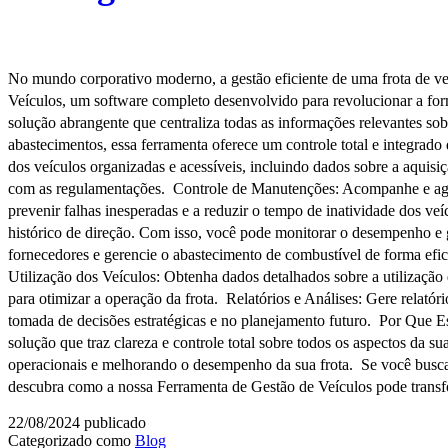
No mundo corporativo moderno, a gestão eficiente de uma frota de veí
Veículos, um software completo desenvolvido para revolucionar a fo
solução abrangente que centraliza todas as informações relevantes so
abastecimentos, essa ferramenta oferece um controle total e integra
dos veículos organizadas e acessíveis, incluindo dados sobre a aquis
com as regulamentações. Controle de Manutenções: Acompanhe e agende
prevenir falhas inesperadas e a reduzir o tempo de inatividade dos veí
histórico de direção. Com isso, você pode monitorar o desempenho e 
fornecedores e gerencie o abastecimento de combustível de forma efi
Utilização dos Veículos: Obtenha dados detalhados sobre a utilização d
para otimizar a operação da frota. Relatórios e Análises: Gere relató
tomada de decisões estratégicas e no planejamento futuro. Por Que 
solução que traz clareza e controle total sobre todos os aspectos da s
operacionais e melhorando o desempenho da sua frota. Se você busca 
descubra como a nossa Ferramenta de Gestão de Veículos pode transfo
22/08/2024
publicado
Categorizado como
Blog