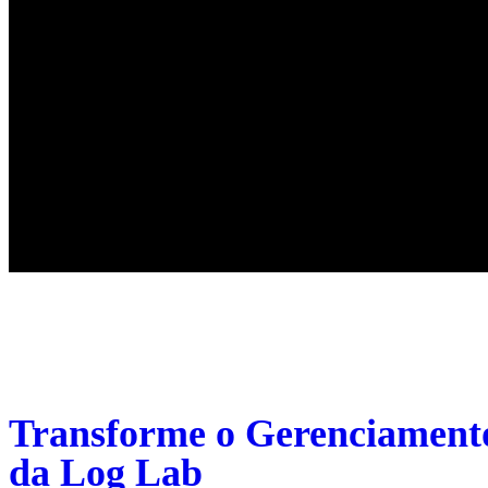
Your blog category
Transforme o Gerenciamento
da Log Lab